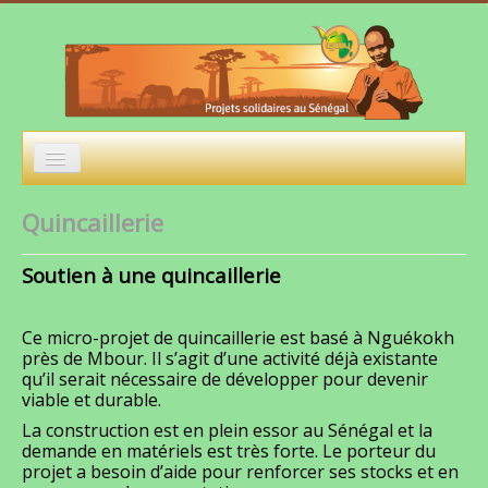
Accueil
Quincaillerie
L'Association
Soutien à une quincaillerie
Actions
Evènements
Ce micro-projet de quincaillerie est basé à Nguékokh
près de Mbour. Il s’agit d’une activité déjà existante
Projets à financer
qu’il serait nécessaire de développer pour devenir
viable et durable.
Photos
La construction est en plein essor au Sénégal et la
demande en matériels est très forte. Le porteur du
Nous contacter
projet a besoin d’aide pour renforcer ses stocks et en